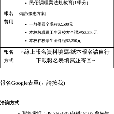
民俗調理業法規教育
(1
學分
)
報名
備註(優惠方案)：
費用
一般學員全課程$2,500元
本校教職員工生及校友全課程$2,250元
本校在校學生全課程
$
2,250
元
~線上報名資料填寫/紙本報名請自行
報名
下載報名表填寫並寄回~
方式
報名Google表單(←請按我)
洽詢方式
聯絡電話：
08-7663800
分機
18105
詹先生