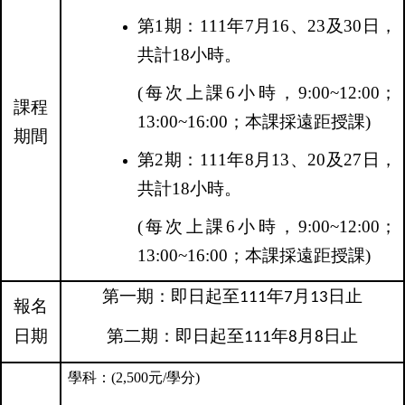
第
1
期：
111
年
7
月
16
、
23
及
30
日，
共計
18
小時。
(
每次上課
6
小時，
9:00~12:00
；
課程
13:00~16:00；本課採遠距授課
)
期間
第
2
期：
111
年
8
月
13
、
20
及
27
日，
共計
18
小時。
(
每次上課
6
小時，
9:00~12:00
；
13:00~16:00；
本課採遠距授課
)
第一期：即日起至
年
月
日止
111
7
13
報名
日期
第二期：即日起至
年
月
日止
111
8
8
學科：(2,500元/學分)