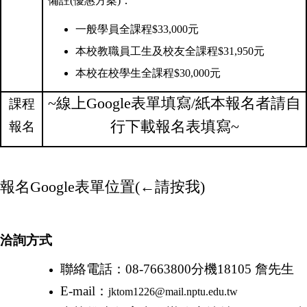
備註(優惠方案)：
一般學員全課程$33,000元
本校教職員工生及校友全課程$31,950元
本校在校學生全課程
$
30,000
元
~線上Google表單填寫/紙本報名者
請自
課程
行下載報名表填寫~
報名
報名Google表單位置(←請按我)
洽詢方式
聯絡電話：
08-7663800
分機
18105
詹先生
E-mail
：
jktom1226@mail.nptu.edu.tw