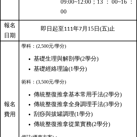
09:00~12:00
；
13
：
00~16
：
00
報名
即日起至
年
月15
日(五)止
111
7
日期
學科：(2,500元/學分)
基礎生理與解剖學
(2
學分
)
基礎經絡理論
(1
學分
)
術科：(3,500元/學分)
傳統整復推拿基本常用手法
(2
學分
)
報名
傳統整復推拿全身調理手法
(3
學分
)
刮痧與拔罐調理
(1
學分
)
費用
傳統整復推拿從業實務
(2
學分
)