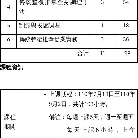
傳統整復推拿全身調理手
3
54
4
法
刮痧與拔罐調理
1
18
5
傳統整復推拿從業實務
2
36
6
合計
11
198
課程資訊
上課期程：
110
年
7
月
18
日至
110
年
9
月
2
日，共計
198
小時。
課程
備註：每週上課
5
天，週一至週五
期間
每天上課
6
小時，上午