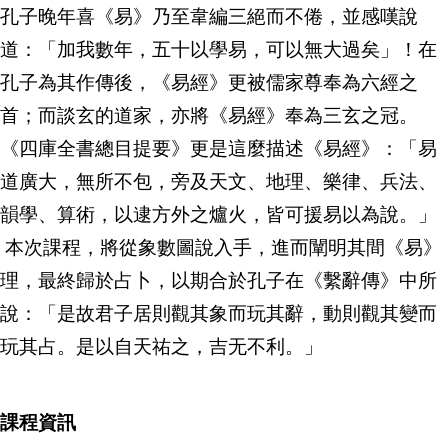
孔子晚年喜《易》乃至韋編三絕而不倦，並感嘆說
道：「加我數年，五十以學易，可以無大過矣」！在
孔子為其作傳後，《易經》更被儒家尊奉為六經之
首；而談玄的道家，亦將《易經》奉為三玄之冠。
《四庫全書總目提要》更是這麼描述《易經》：「易
道廣大，無所不包，旁及天文、地理、樂律、兵法、
韻學、算術，以逮方外之爐火，皆可援易以為說。」
本次課程，將從象數圖說入手，進而闡明其間《易》
理，最終歸於占卜，以期合於孔子在《繫辭傳》中所
說：「是故君子居則觀其象而玩其辭，動則觀其變而
玩其占。是以自天祐之，吉无不利。」
課程資訊