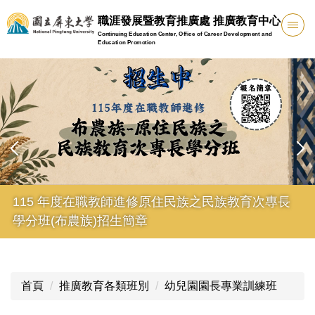
跳
職涯發展暨教育推廣處 推廣教育中心
到
Continuing Education Center, Office of Career Development and
主
Education Promotion
要
內
容
區
115 年度在職教師進修原住民族之民族教育次專長
學分班(布農族)招生簡章
首頁
推廣教育各類班別
幼兒園園長專業訓練班