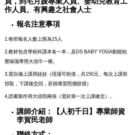
員，到宅月嫂專業人員、嬰幼兒教育工
作人員、有興趣之社會人士
報名注意事項
1.每班報名人數上限為15人
2.教材包含學術科課本各一本，及DS BABY YOGA動能知
覺瑜珈專用大浴巾一條。
3.需自備上課用娃娃（現場可租借，共150元，每次上課前
領取，下課後交回，若損壞需照價賠償）
4.證書製作用大頭照兩張（需於第一次上課繳交）。
講師介紹：【⼈初千⽇】專業師資
李賀⺠老師
聯絡⽅式：