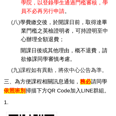
學院，以登錄學生通過門檻審核，學
員不必再另行申請
。
(
八)
學費繳交後，於開課日前，取得達畢
業門檻之英檢證明者，可持證明至中
心辦理全額退費；
開課日後或其他理由，概不退費，請
欲修課同學審慎考慮。
(
九)課程如有異動，將依中心公告為準。
三、為
方便課程相關訊息通知，
務必
請同學
依照班別
掃描下方QR Code加入LINE群組。
1.