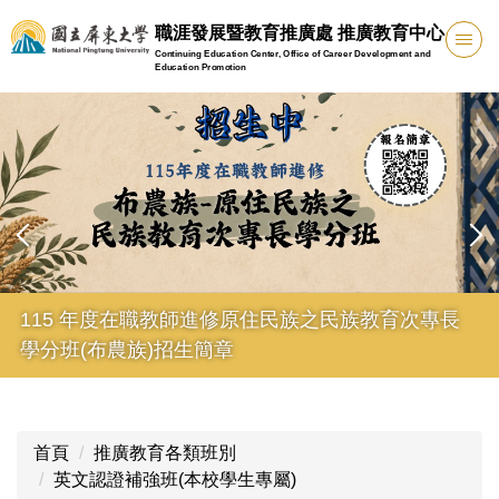
跳
職涯發展暨教育推廣處 推廣教育中心
到
Continuing Education Center, Office of Career Development and
主
Education Promotion
要
內
容
區
115年度專長增能學分班
首頁
推廣教育各類班別
英文認證補強班(本校學生專屬)