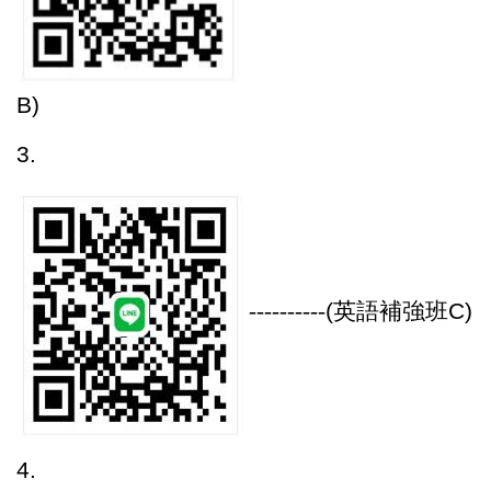
B)
3.
----------
(
英語補強班C)
4.