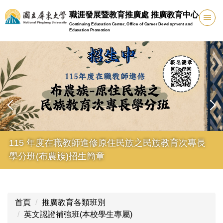
跳
職涯發展暨教育推廣處 推廣教育中心
到
Continuing Education Center, Office of Career Development and
主
Education Promotion
要
內
容
區
115年度專長增能學分班
首頁
推廣教育各類班別
英文認證補強班(本校學生專屬)