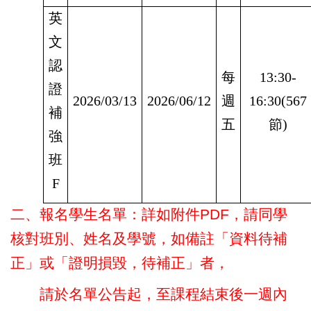
英
文
認
每
13:30-
證
2026/03/13
2026/06/12
週
16:30(567
補
五
節)
強
班
F
二、報名學生名單：詳如附件PDF，請同學
核對班別、姓名及學號，如備註「資料待補
正」或「證明損毀，待補正」者，
請於名單公告起，至課程結束後一週內