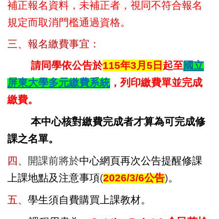
補正報名資料，未補正者，視同不符合報名
規定而取消門檻通過資格。
三、報名繳費事宜：
請同學依公告於
115
年3月5日
起至
國立
屏東大學多元繳費系統
，列印繳費單並完成
繳費。
本中心核對繳費完成者才算為可完成修
課之名單。
四、
開課前將於
中心網頁再次公告提醒修課
上課地點及注意事項
(
2026/3/6
公告
)
。
五、
學生須自費購買上課教材。