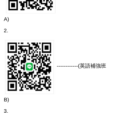
A)
2.
------------
(
英語補強班
B)
3.