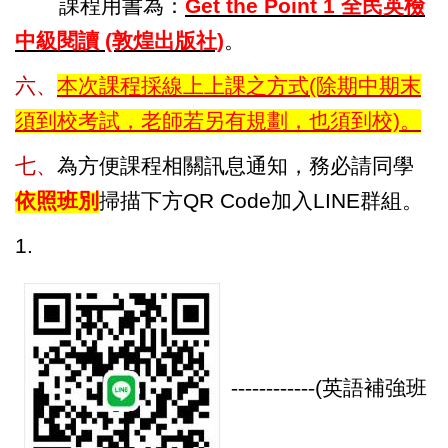
課程用書為：
Get the Point 1
全民英檢
中級閱讀 (敦煌出版社)
。
六、
本次課程採線上上課之方式(除期中期末
須到校考試，老師若另有規劃，也須到校)。
七、
為方便課程相關訊息通知，務必請同學
依照班別
掃描下方QR Code加入LINE群組。
1.
------------
(
英語補強班