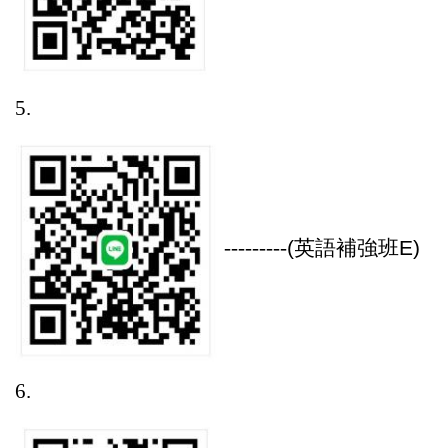
5.
---------
(
英語補強班E)
6.