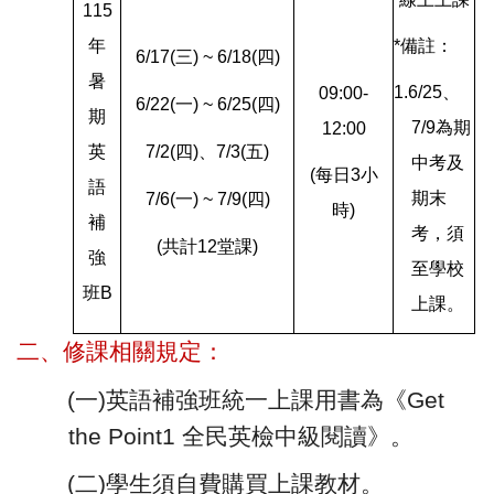
115
年
*
備註：
6/17(
三) ~ 6/18(四)
暑
1.6/25
、
09:00-
6/22(
一) ~ 6/25(四)
期
7/9為期
12:00
英
7/2(
四)、7/3(五)
中考及
(
每日3小
語
期末
7/6(
一) ~ 7/9(四)
時)
補
考，須
(
共計12堂課)
強
至學校
班B
上課。
二、修課相關規定：
(
一)英語補強班統一上課用書為《Get
the Point1 全民英檢中級閱讀》。
(
二)學生須自費購買上課教材。