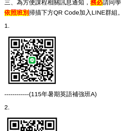
三、為
方便課程相關訊息通知，
務必
請同學
依照班別
掃描下方QR Code加入LINE群組。
1.
------------
(
115
年暑
期
英語補強班
A)
2.