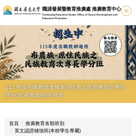
跳
職涯發展暨教育推廣處 推廣教育中心
到
Continuing Education Center, Office of Career Development and
主
Education Promotion
要
內
容
區
 年度在職教師進修原住民族之民族教育次專長
115
(布農族)招生簡章
首頁
推廣教育各類班別
英文認證補強班(本校學生專屬)