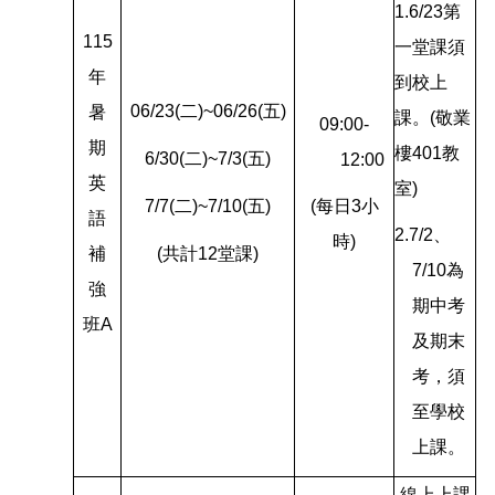
1.6/23
第
115
一堂課須
年
到校上
06/23(
二)~06/26(五)
暑
課。(敬業
09:00-
期
樓401教
6/30(
二)~7/3(五)
12:00
英
室)
7/7(
二)~7/10(五)
(
每日3小
語
2.7/2
、
時)
補
(
共計12堂課)
7/10為
強
期中考
班A
及期末
考，須
至學校
上課。
線上上課