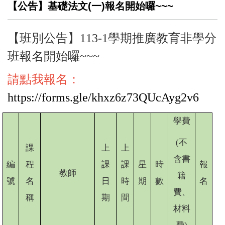
【公告】基礎法文(一)報名開始囉~~~
【班別公告】113-1學期推廣教育非學分
班報名開始囉~~~
請點我報名：
https://forms.gle/khxz6z73QUcAyg2v6
學費
(
不
課
上
上
含書
編
程
課
課
星
時
報
教師
籍
號
名
日
時
期
數
名
費、
稱
期
間
材料