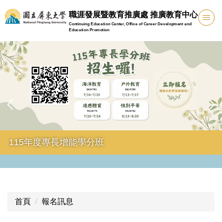
跳
職涯發展暨教育推廣處 推廣教育中心
到
Continuing Education Center, Office of Career Development and
主
Education Promotion
要
內
容
區
115年度專長增能學分班
首頁
報名訊息