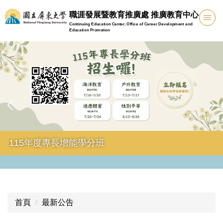
跳
職涯發展暨教育推廣處 推廣教育中心
到
Continuing Education Center, Office of Career Development and
主
Education Promotion
要
內
容
區
115年度專長增能學分班
首頁
最新公告