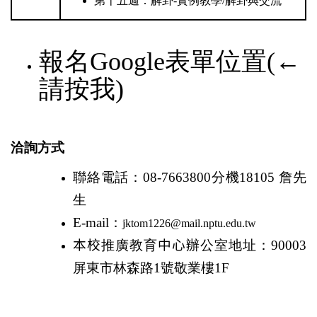
第十五週：解卦-實例教學/解卦與交流
報名Google表單位置(←
請按我)
洽詢方式
聯絡電話：
08-7663800
分機
18105
詹先
生
E-mail
：
jktom1226@mail.nptu.edu.tw
本校
推廣教育
中心
辦公室地址：
90003
屏東市林森路
1
號敬業樓
1F