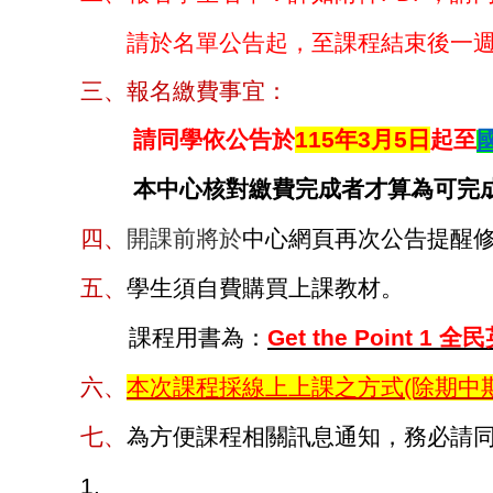
請於名單公告起，至課程結束後一週內
三、報名繳費事宜：
請同學依公告於
115
年3月5日
起至
本中心核對繳費完成者才算為可完
四、
開課前將於
中心網頁再次公告提醒
五、
學生須自費購買上課教材。
課程用書為：
Get the Point 1
全民
六、
本次課程採線上上課之方式(除期中
七、
為方便課程相關訊息通知，務必請
1.