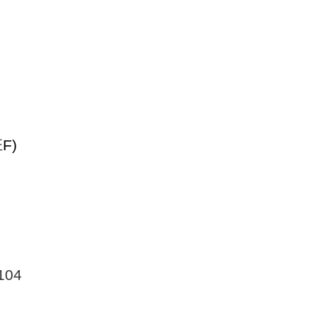
F)
104