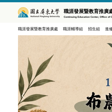
跳
到
職涯發展暨教育推廣處
主
Continuing Education Center, Office o
要
內
職涯發展暨教育推廣處
職涯輔導組
招生組
進
容
區