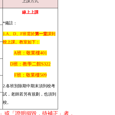
上課方式
線上上課
*
備註：
1.A
、D、F班需於
第一堂
課到
校上課。教室如下：
A
班：敬業樓401
D
班：教學二館S322
F
班：敬業樓509
2.
各班別除期中期末須到校考
試，老師若另有規劃，也須到
校。
正」或「證明損毀，待補正」者，