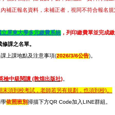
補正報名資料，未補正者，視同不符合報名規
國立屏東大學多元繳費系統
，列印繳費單並完成繳
成修課之名單。
修課上課地點及注意事項
(
2026/3/6
公告
)
。
英檢中級閱讀 (敦煌出版社)
。
期末須到校考試，老師若另有規劃，也須到校)。
同學
依照班別
掃描下方QR Code加入LINE群組。