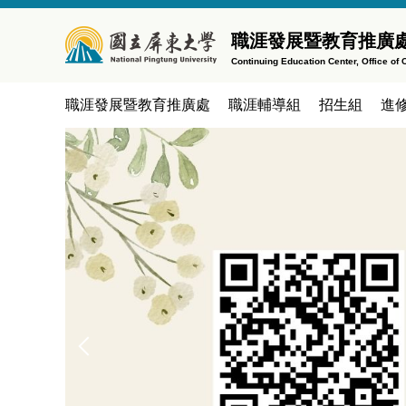
跳
到
職涯發展暨教育推廣處
主
Continuing Education Center, Office o
要
內
職涯發展暨教育推廣處
職涯輔導組
招生組
進
容
區