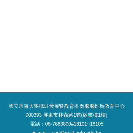
國立屏東大學職涯發展暨教育推廣處處推廣教育中心
900393 屏東市林森路1號(敬業樓1樓)
電話：08-7663800#18101~18105
E-mail：cec@mail.nptu.edu.tw