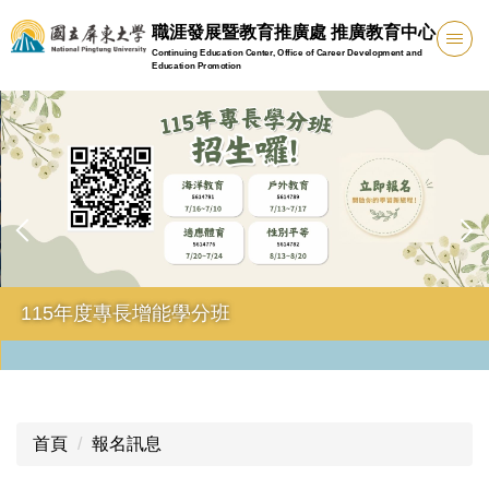
跳
職涯發展暨教育推廣處 推廣教育中心
到
Continuing Education Center, Office of Career Development and
主
Education Promotion
要
內
容
區
115年度專長增能學分班
首頁
報名訊息