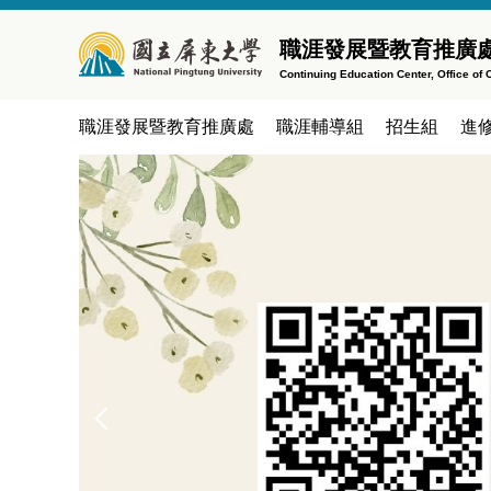
跳
到
職涯發展暨教育推廣處
主
Continuing Education Center, Office o
要
內
職涯發展暨教育推廣處
職涯輔導組
招生組
進
容
區