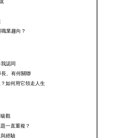
成
性
與職業趨向？
自我認同
專長、有何關聯
主？如何用它領走人生
層級觀
話題一直重複？
位與經驗