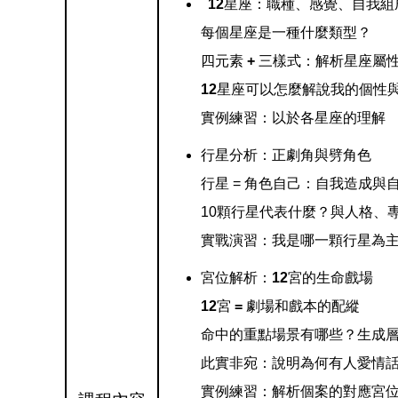
12
星座：職種、感覺、自我組
每個星座是一種什麼類型？
四元素
+
三樣式：解析星座屬
12
星座可以怎麼解說我的個性
實例練習：以於各星座的理解
行星分析：正劇角與劈角色
行星 = 角色自己：自我造成與
10顆行星代表什麼？與人格、
實戰演習：我是哪一顆行星為
宮位解析：
12
宮的生命戲場
12
宮
=
劇場和戲本的配縱
命中的重點場景有哪些？生成
此實非宛：說明為何有人愛情
實例練習：解析個案的對應宮