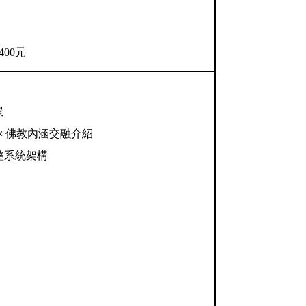
00元
景
 佛教內涵交融介紹
系統架構