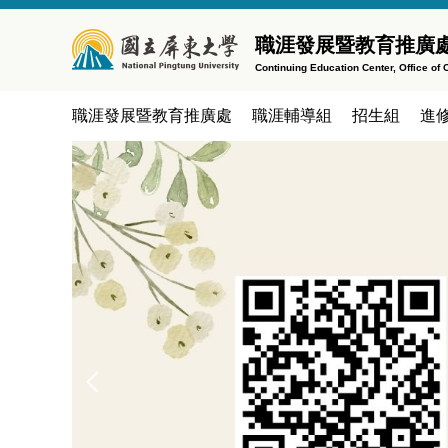
跳
到
職涯發展暨教育推廣處
主
Continuing Education Center, Office o
要
內
職涯發展暨教育推廣處
職涯輔導組
招生組
進
容
區