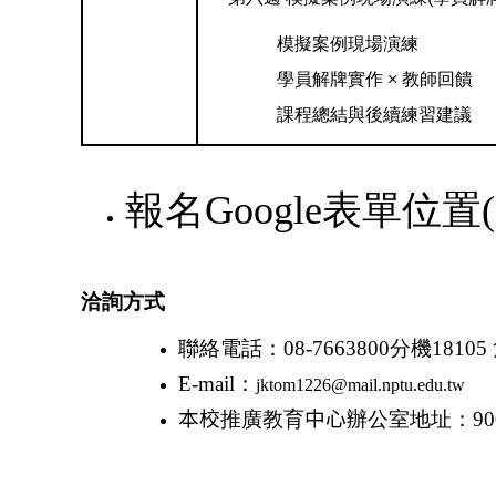
模擬案例現場演練
學員解牌實作 × 教師回饋
課程總結與後續練習建議
報名Google表單位置
洽詢方式
聯絡電話：
08-7663800
分機
18105
E-mail
：
jktom1226@mail.nptu.edu.tw
本校
推廣教育
中心
辦公室地址：
90