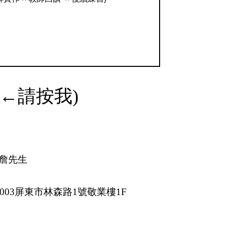
(←請按我)
詹先生
003
屏東市林森路
1
號敬業樓
1F