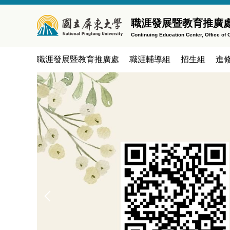
跳
到
職涯發展暨教育推廣處
主
Continuing Education Center, Office o
要
內
職涯發展暨教育推廣處
職涯輔導組
招生組
進
容
區