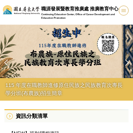
跳
職涯發展暨教育推廣處 推廣教育中心
到
Continuing Education Center, Office of Career Development and
主
Education Promotion
要
內
容
區
115 年度在職教師進修原住民族之民族教育次專長
學分班(布農族)招生簡章
資訊分類清單