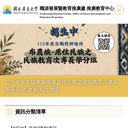
跳
職涯發展暨教育推廣處 推廣教育中心
到
Continuing Education Center, Office of Career Development and
主
Education Promotion
要
內
容
區
115 年度在職教師進修原住民族之民族教育次專長
學分班(布農族)招生簡章
資訊分類清單