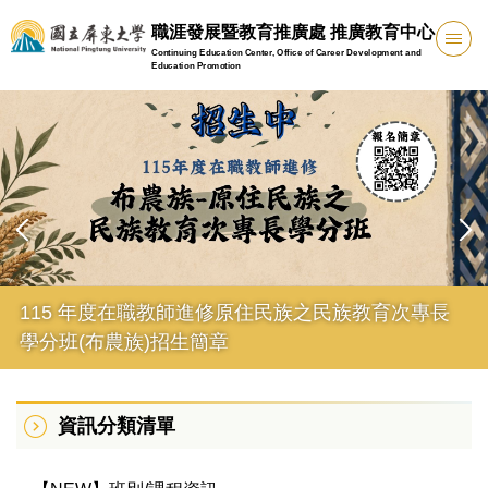
跳
職涯發展暨教育推廣處 推廣教育中心
到
Continuing Education Center, Office of Career Development and
主
Education Promotion
要
內
容
區
115 年度在職教師進修原住民族之民族教育次專長
學分班(布農族)招生簡章
資訊分類清單