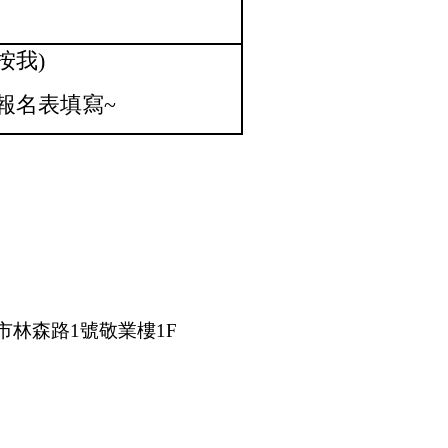
按我)
報名表填寫~
市林森路
1
號敬業樓
1F