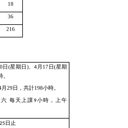
18
36
216
0
日
(
星期日
)
、
4
月
17
日
(
星期
時。
4
月
29
日，共計
198
小時。
週六
每天上課
小時，上午
9
日止
25