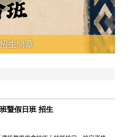
)招生簡章
11
班暨假日班 招生