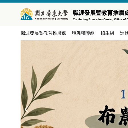
跳
到
職涯發展暨教育推廣處
主
Continuing Education Center, Office o
要
內
職涯發展暨教育推廣處
職涯輔導組
招生組
進
容
區