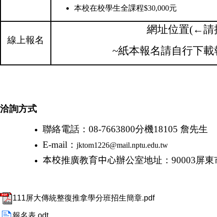
本校在校學生全課程
$
30,000
元
網址位置(←請
線上報名
~紙本報名請自行下載
洽詢方式
聯絡電話：
08-7663800
分機
18105
詹先生
E-mail
：
jktom1226@mail.nptu.edu.tw
本校
推廣教育
中心
辦公室地址：
90003
屏東
111屏大傳統整復推拿學分班招生簡章.pdf
報名表.odt