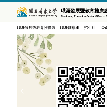
跳
到
職涯發展暨教育推廣處
主
Continuing Education Center, Office o
要
內
職涯發展暨教育推廣處
職涯輔導組
招生組
進
容
區